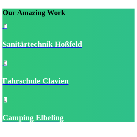
Our Amazing Work
Sanitärtechnik Hoßfeld
Fahrschule Clavien
Camping Elbeling